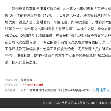
温州尊龙汽车销售服务有限公司 温州尊龙汽车销售服务有限公司
馈”为一体的特许经销商（4S店），负责东风标致、法国标致系列轿
境优美、设施齐全，交通便利，车位充足。作为欧洲第二、世界第六的汽
销商之一的“温州尊龙汽车销售服务有限公司”，从成立之初，全体在
ABCnet、DMS以及全球最先进、在最短时间给出技术解决方案的
前公司人员配置齐整，有专业的整车销售人员及售后服务团队，员工总数有
工作环境及可持续发展性使员工队伍较为稳定，高层管理人员在近几年
守信”为服务标准，恪守标致百年汽车生产及服务经验所总结的120
适、快乐的蓝色之家。
商家名称：
尊龙标致
联系电话：
057789619999
[ 查看地图 ]
[
店面地址：
温州市鹿城区过境公路南端1号(十里亭加油站斜对面)
©
1997-2023 网易公司版权所有
About NetEase
|