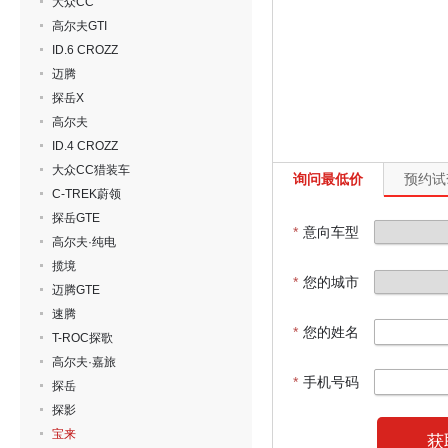
大众CC
高尔夫GTI
ID.6 CROZZ
迈腾
探岳X
高尔夫
ID.4 CROZZ
大众CC猎装车
询问最低价
预约试
C-TREK蔚领
探岳GTE
*
意向车型
高尔夫·纯电
揽境
*
您的城市
迈腾GTE
速腾
*
您的姓名
T-ROC探歌
高尔夫·嘉旅
*
手机号码
探岳
探影
宝来
获