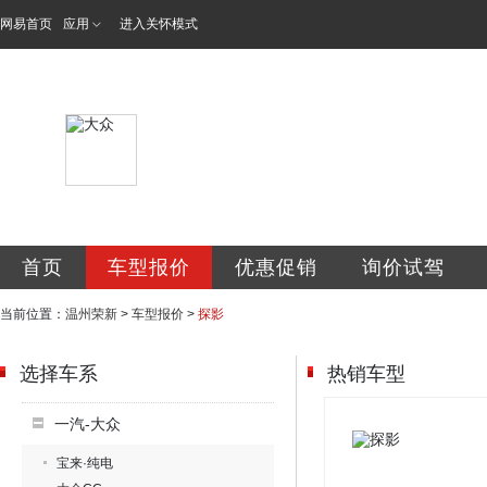
网易首页
应用
进入关怀模式
温州市瓯海荣新汽
首页
车型报价
优惠促销
询价试驾
当前位置：
温州荣新
>
车型报价
>
探影
选择车系
热销车型
一汽-大众
宝来·纯电