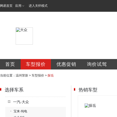
网易首页
应用
进入关怀模式
温州市瓯海荣新汽
首页
车型报价
优惠促销
询价试驾
当前位置：
温州荣新
>
车型报价
>
探岳
选择车系
热销车型
一汽-大众
宝来·纯电