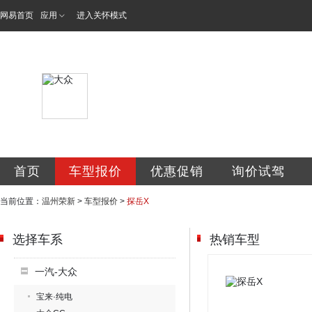
网易首页
应用
进入关怀模式
温州市瓯海荣新汽
首页
车型报价
优惠促销
询价试驾
当前位置：
温州荣新
>
车型报价
>
探岳X
选择车系
热销车型
一汽-大众
宝来·纯电