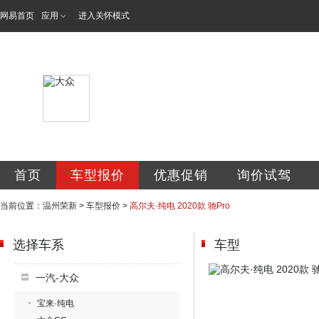
网易首页
应用
进入关怀模式
温州市瓯海荣新汽
首页
车型报价
优惠促销
询价试驾
当前位置：
温州荣新
>
车型报价
>
高尔夫·纯电 2020款 驰Pro
选择车系
车型
一汽-大众
宝来·纯电