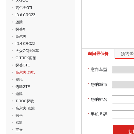
大众CC
高尔夫GTI
ID.6 CROZZ
迈腾
探岳X
高尔夫
ID.4 CROZZ
大众CC猎装车
询问最低价
预约试
C-TREK蔚领
探岳GTE
*
意向车型
高尔夫·纯电
揽境
*
您的城市
迈腾GTE
速腾
*
您的姓名
T-ROC探歌
高尔夫·嘉旅
*
手机号码
探岳
探影
宝来
获