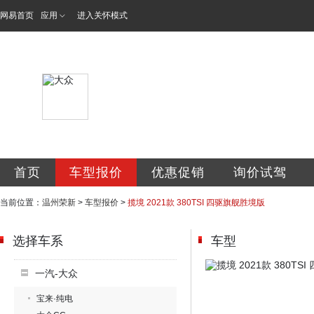
网易首页
应用
进入关怀模式
温州市瓯海荣新汽
首页
车型报价
优惠促销
询价试驾
当前位置：
温州荣新
>
车型报价
>
揽境 2021款 380TSI 四驱旗舰胜境版
选择车系
车型
一汽-大众
宝来·纯电