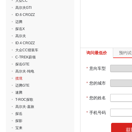
大众CC
高尔夫GTI
ID.6 CROZZ
迈腾
探岳X
高尔夫
ID.4 CROZZ
大众CC猎装车
询问最低价
预约试
C-TREK蔚领
探岳GTE
*
意向车型
高尔夫·纯电
揽境
*
您的城市
迈腾GTE
速腾
*
您的姓名
T-ROC探歌
高尔夫·嘉旅
*
手机号码
探岳
探影
宝来
获