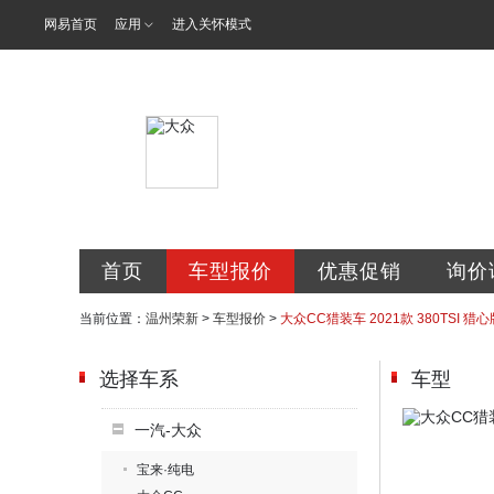
网易首页
应用
进入关怀模式
温州市瓯海荣
首页
车型报价
优惠促销
询价
当前位置：
温州荣新
>
车型报价
>
大众CC猎装车 2021款 380TSI 猎心
选择车系
车型
一汽-大众
宝来·纯电