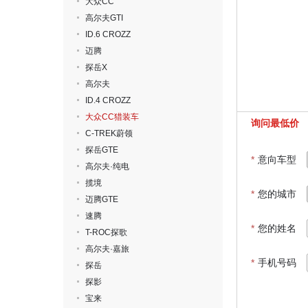
大众CC
高尔夫GTI
ID.6 CROZZ
迈腾
探岳X
高尔夫
ID.4 CROZZ
大众CC猎装车
询问最低价
C-TREK蔚领
探岳GTE
*
意向车型
高尔夫·纯电
揽境
*
您的城市
迈腾GTE
速腾
*
您的姓名
T-ROC探歌
高尔夫·嘉旅
*
手机号码
探岳
探影
宝来