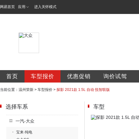
网易首页
应用
进入关怀模式
温州市瓯海荣新汽
首页
车型报价
优惠促销
询价试驾
当前位置：
温州荣新
>
车型报价
>
探影 2021款 1.5L 自动 悦智联版
选择车系
车型
一汽-大众
宝来·纯电