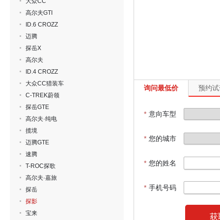
大众CC
高尔夫GTI
ID.6 CROZZ
迈腾
探岳X
高尔夫
ID.4 CROZZ
大众CC猎装车
询问最低价
预约试
C-TREK蔚领
探岳GTE
*
意向车型
高尔夫·纯电
揽境
*
您的城市
迈腾GTE
速腾
*
您的姓名
T-ROC探歌
高尔夫·嘉旅
*
手机号码
探岳
探影
宝来
获