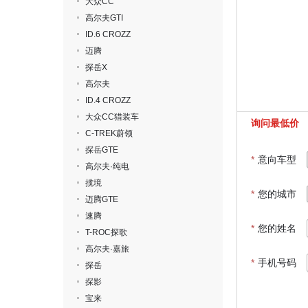
大众CC
高尔夫GTI
ID.6 CROZZ
迈腾
探岳X
高尔夫
ID.4 CROZZ
大众CC猎装车
询问最低价
C-TREK蔚领
探岳GTE
*
意向车型
高尔夫·纯电
揽境
*
您的城市
迈腾GTE
速腾
*
您的姓名
T-ROC探歌
高尔夫·嘉旅
*
手机号码
探岳
探影
宝来