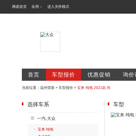
网易首页
应用
进入关怀模式
温州市瓯海荣
首页
车型报价
优惠促销
询价
当前位置：
温州荣新
>
车型报价
>
宝来·纯电 2021款 尚
选择车系
车型
一汽-大众
宝来·纯电