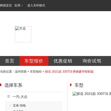
网易首页
应用
进入关怀模式
温州市瓯海荣新汽
首页
车型报价
优惠促销
询价试驾
当前位置：
温州荣新
>
车型报价
>
探岳 2021款 330TSI 两驱豪华智联版
选择车系
车型
一汽-大众
宝来·纯电