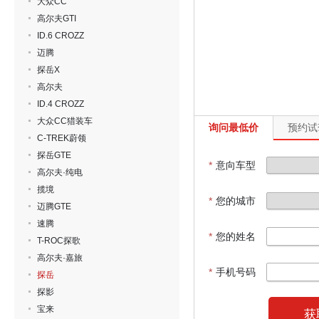
大众CC
高尔夫GTI
ID.6 CROZZ
迈腾
探岳X
高尔夫
ID.4 CROZZ
大众CC猎装车
询问最低价
预约试
C-TREK蔚领
探岳GTE
*
意向车型
高尔夫·纯电
揽境
*
您的城市
迈腾GTE
速腾
*
您的姓名
T-ROC探歌
高尔夫·嘉旅
*
手机号码
探岳
探影
宝来
获