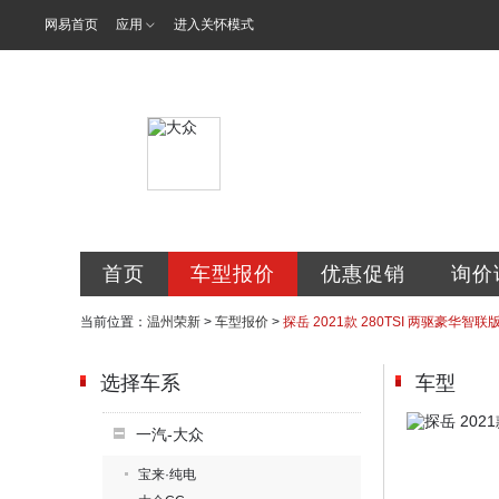
网易首页
应用
进入关怀模式
温州市瓯海荣
首页
车型报价
优惠促销
询价
当前位置：
温州荣新
>
车型报价
>
探岳 2021款 280TSI 两驱豪华智联
选择车系
车型
一汽-大众
宝来·纯电