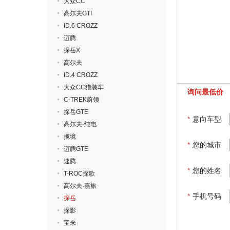
大众CC
高尔夫GTI
ID.6 CROZZ
迈腾
探岳X
高尔夫
ID.4 CROZZ
大众CC猎装车
询问最低价
C-TREK蔚领
探岳GTE
*
意向车型
高尔夫·纯电
揽境
*
您的城市
迈腾GTE
速腾
*
您的姓名
T-ROC探歌
高尔夫·嘉旅
*
手机号码
探岳
探影
宝来