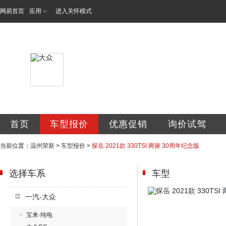
网易首页
应用
进入关怀模式
温州市瓯海荣新汽
首页
车型报价
优惠促销
询价试驾
当前位置：
温州荣新
>
车型报价
>
探岳 2021款 330TSI 两驱 30周年纪念版
选择车系
车型
一汽-大众
宝来·纯电