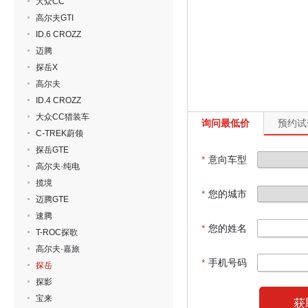
大众CC
高尔夫GTI
ID.6 CROZZ
迈腾
探岳X
高尔夫
ID.4 CROZZ
大众CC猎装车
询问最低价
预约试
C-TREK蔚领
探岳GTE
*
意向车型
高尔夫·纯电
揽境
*
您的城市
迈腾GTE
速腾
*
您的姓名
T-ROC探歌
高尔夫·嘉旅
*
手机号码
探岳
探影
宝来
获